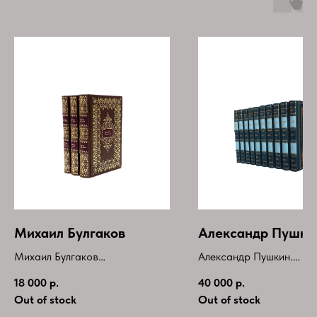
Михаил Булгаков
Александр Пушки
Михаил Булгаков
Александр Пушкин.
Комплекты из 3-х книг:
Собрание сочинений в 
18 000
р.
40 000
р.
Мастер и Маргарита
томах(комплект)
Out of stock
Out of stock
Собачье сердце
Букинистическое издани