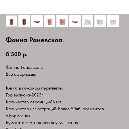
Фаина Раневская.
8 500
р.
Фаина Раневская.
Все афоризмы.
Книга в кожаном переплете.
Год выпуска-2023г
Количество страниц-416 шт.
Количество иллюстраций-более 50чб. элементов
оформления
Бумага-офсетная белая улучшенная.