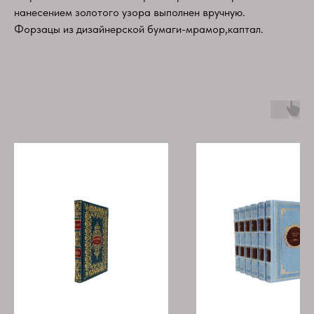
нанесением золотого узора выполнен вручную.
Форзацы из дизайнерской бумаги-мрамор,каптал.