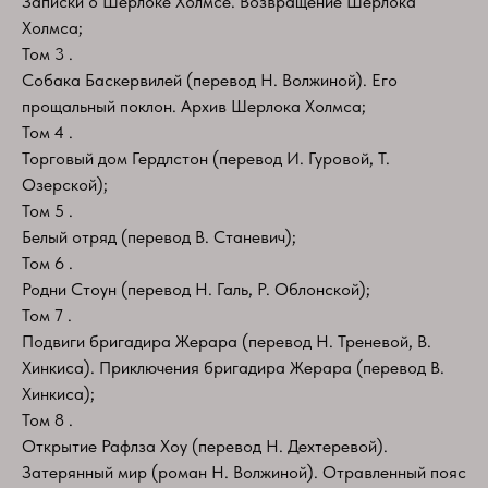
Записки о Шерлоке Холмсе. Возвращение Шерлока
Холмса;
Том 3 .
Собака Баскервилей (перевод Н. Волжиной). Его
прощальный поклон. Архив Шерлока Холмса;
Том 4 .
Торговый дом Гердлстон (перевод И. Гуровой, Т.
Озерской);
Том 5 .
Белый отряд (перевод В. Станевич);
Том 6 .
Родни Стоун (перевод Н. Галь, Р. Облонской);
Том 7 .
Подвиги бригадира Жерара (перевод Н. Треневой, В.
Хинкиса). Приключения бригадира Жерара (перевод В.
Хинкиса);
Том 8 .
Открытие Рафлза Хоу (перевод Н. Дехтеревой).
Затерянный мир (роман Н. Волжиной). Отравленный пояс