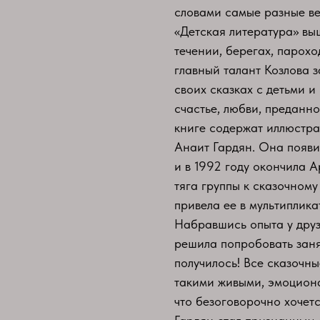
словами самые разные вещ
«Детская литература» выш
течении, берегах, парохо
главный талант Козлова з
своих сказках с детьми и
счастье, любви, преданно
книге содержат иллюстр
Анаит Гардян. Она появил
и в 1992 году окончила 
тяга группы к сказочному
привела ее в мультиплик
Набравшись опыта у друз
решила попробовать заня
получилось! Все сказочн
такими живыми, эмоцион
что безоговорочно хочетс