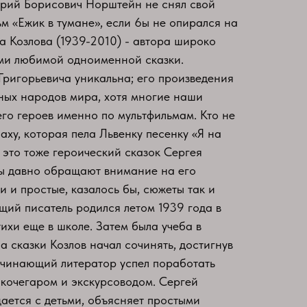
ий Борисович Норштейн не снял свой
м «Ежик в тумане», если 6ы не опирался на
ча Козлова (1939-2010) - автора широко
ми любимой одноименной сказки.
Григорьевича уникальна; его произведения
ных народов мира, хотя многие наши
его героев именно по мультфильмам. Кто не
ху, которая пела Львенку песенку «Я на
ь это тоже героический сказок Сергея
ры давно обращают внимание на его
и и простые, казалось бы, сюжеты так и
щий писатель родился летом 1939 года в
ихи еще в школе. Затем была учеба в
а сказки Козлов начал сочинять, достигнув
начинающий литератор успел поработать
 кочегаром и экскурсоводом. Сергей
ается с детьми, объясняет простыми