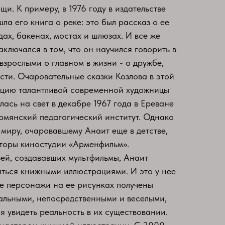
и. К примеру, в 1976 году в издательстве
ла его книга о реке: это был рассказ о ее
дах, бакенах, мостах и шлюзах. И все же
аключался в том, что он научился говорить в
 взрослыми о главном в жизни - о дружбе,
сти. Очаровательные сказки Козлова в этой
ацию талантливой современной художницы
ась на свет в декабре 1967 года в Ереване
Армянский педагогический институт. Однако
 миру, очаровавшему Анаит еще в детстве,
аторы киностудии «Арменфильм».
ей, создававших мультфильмы, Анаит
ться книжными иллюстрациями. И это у нее
ые персонажи на ее рисунках получены
альными, непосредственными и веселыми,
я увидеть реальность в их существовании.