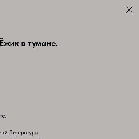
Ёжик в тумане.
те.
вой Литературы