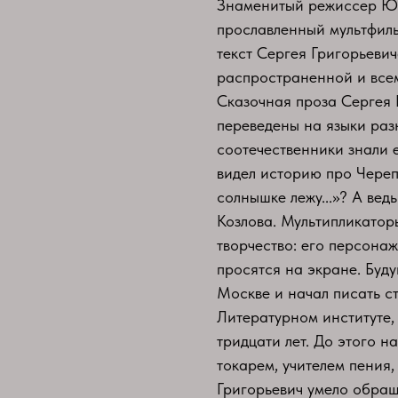
Знаменитый режиссер Юр
прославленный мультфиль
текст Сергея Григорьеви
распространенной и все
Сказочная проза Сергея 
переведены на языки раз
соотечественники знали 
видел историю про Черепа
солнышке лежу...»? А вед
Козлова. Мультипликато
творчество: его персонаж
просятся на экране. Буду
Москве и начал писать ст
Литературном институте, 
тридцати лет. До этого 
токарем, учителем пения,
Григорьевич умело обращ