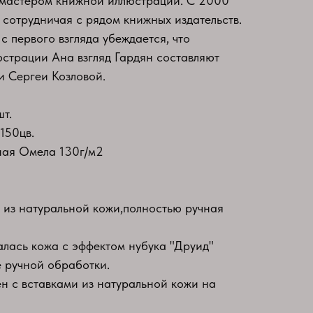
 мастером книжной иллюстрации. С 2000
 сотрудничая с рядом книжных издательств.
 с первого взгляда убеждается, что
страции Ана взгляд Гардян составляют
и Сергеи Козловой.
т.
150цв.
ная Омела 130г/м2
 из натуральной кожи,полностью ручная
алась кожа с эффектом нубука "Друид"
 ручной обработки.
 с вставками из натуральной кожи на