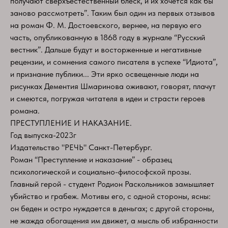
получают сверхъестественный блеск, и их хочется как бы
заново рассмотреть”. Таким был один из первых отзывов
на роман Ф. М. Достоевского, вернее, на первую его
часть, опубликованную в 1868 году в журнале “Русский
вестник”. Дальше будут и восторженные и негативные
рецензии, и сомнения самого писателя в успехе “Идиота”,
и признание публики... Эти ярко освещенные люди на
рисунках Дементия Шмаринова оживают, говорят, плачут
и смеются, погружая читателя в идеи и страсти героев
романа.
ПРЕСТУПЛЕНИЕ И НАКАЗАНИЕ.
Год выпуска-2023г
Издательство "РЕЧЬ" Санкт-Петербург.
Роман “Преступление и наказание” - образец
психологической и социально-философской прозы.
Главный герой - студент Родион Раскольников замышляет
убийство и грабеж. Мотивы его, с одной стороны, ясны:
он беден и остро нуждается в деньгах; с другой стороны,
не жажда обогащения им движет, а мысль об избранности