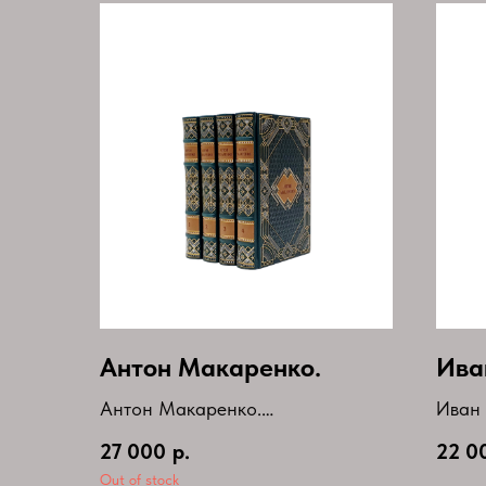
Антон Макаренко.
Ива
Антон Макаренко.
Иван 
Собрание сочинений в 4
Собра
27 000
р.
22 0
томах(комплект)
томах
Out of stock