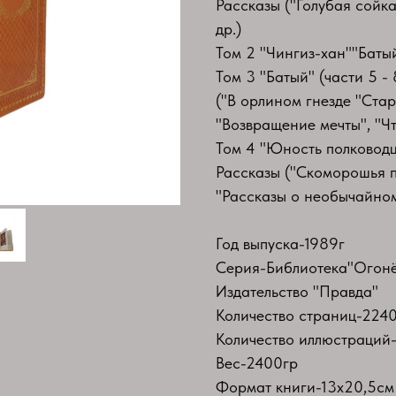
Рассказы ("Голубая сойка
др.)
Том 2 "Чингиз-хан""Батый"
Том 3 "Батый" (части 5 -
("В орлином гнезде "Стар
"Возвращение мечты", "Чт
Том 4 "Юность полковод
Рассказы ("Скоморошья п
"Рассказы о необычайном
Год выпуска-1989г
Серия-Библиотека"Огон
Издательство "Правда"
Количество страниц-224
Количество иллюстраций-
Вес-2400гр
Формат книги-13х20,5см