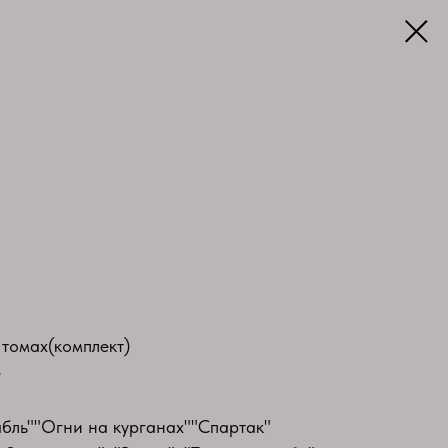
томах(комплект)
е
бль""Огни на курганах""Спартак"