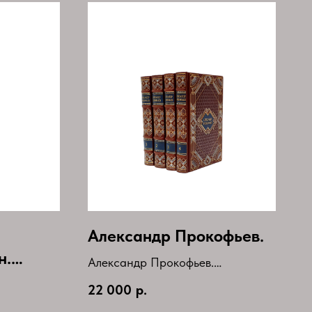
Александр Прокофьев.
н.
Александр Прокофьев.
Собрание сочинений в 4
22 000
р.
томах(комплект)