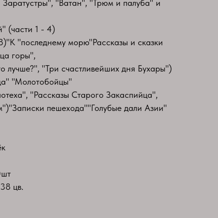
 Заратустры", "Ватан", "Трюм и палуба" и
 (части 1 - 4)
 8)"К "последнему морю"Рассказы и сказки
ца горы",
о лучше?", "Три счастливейших дня Бухары")
ца" "Молотобойцы"
отеха", "Рассказы Старого Закаспийца",
")"Записки пешехода""Голубые дали Азии"
ёк
0шт
38 цв.