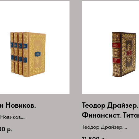
н Новиков.
Теодор Драйзер.
Финансист. Тита
Новиков.
Стоик.
ние сочинений в 4
Теодор Драйзер.
00
р.
(комплект)
Финансист.