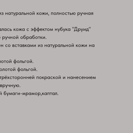
из натуральной кожи, полностью ручная
алась кожа с эффектом нубука "Друид"
 ручной обработки.
 со вставками из натуральной кожи на
лотой фольгой.
олотой фольгой.
 трёхсторонней покраской и нанесением
 вручную.
й бумаги-мрамор,каптал.