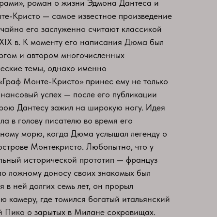
рами», роман о жизни Эдмона Дантеса и
те-Кристо — самое известное произведение
чайно его заслуженно считают классикой
XIX в. К моменту его написания Дюма был
ргом и автором многочисленных
еские темы, однако именно
«Граф Монте-Кристо» принес ему не только
инансовый успех — после его публикации
рою Дантесу зажил на широкую ногу. Идея
ла в голову писателю во время его
ному морю, когда Дюма услышал легенду о
острове Монтекристо. Любопытно, что у
льный исторической прототип — француз
по ложному доносу своих знакомых был
 в ней долгих семь лет, он прорыл
ю камеру, где томился богатый итальянский
й Пико о зарытых в Милане сокровищах.