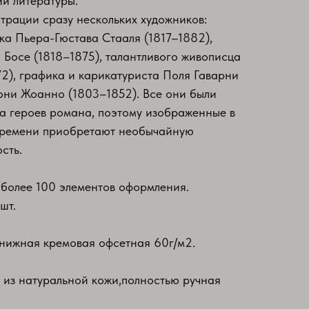
ии литературы.
рации сразу нескольких художников:
а Пьера-Гюстава Стааля (1817–1882),
Босе (1818–1875), талантливого живописца
2), графика и карикатуриста Поля Гаварни
они Жоанно (1803–1852). Все они были
а героев романа, поэтому изображенные в
 времени приобретают необычайную
сть.
более 100 элементов оформления.
шт.
нижная кремовая офсетная 60г/м2.
 из натуральной кожи,​полностью ручная