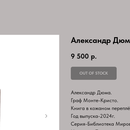
Александр Дюм
9 500
р.
OUT OF STOCK
Александр Дюма.
Граф Монте-Кристо.
Книга в кожаном переплё
Год выпуска-2024г.
Серия-Библиотека Миров