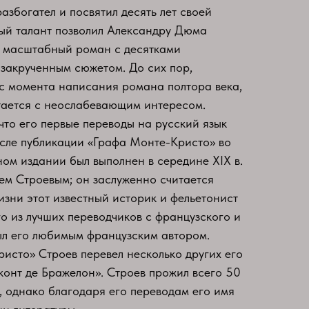
азбогател и посвятил десять лет своей
ый талант позволил Александру Дюма
в масштабный роман с десятками
закрученным сюжетом. До сих пор,
с момента написания романа полтора века,
тается с неослабевающим интересом.
что его первые переводы на русский язык
осле публикации «Графа Монте-Кристо» во
ом издании был выполнен в середине XIX в.
м Строевым; он заслуженно считается
изни этот известный историк и фельетонист
го из лучших переводчиков с французского и
ыл его любимым французским автором.
сто» Строев перевел несколько других его
иконт де Бражелон». Строев прожил всего 50
г, однако благодаря его переводам его имя