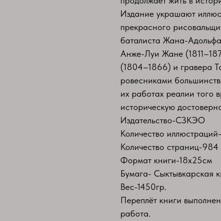
продолжает жить в истор
Издание украшают иллюст
прекрасного рисовальщик
баталиста Жана-Адольфа 
Анже-Луи Жане (1811–187
(1804–1866) и гравера Т
ровесниками большинств
их работах реалии того
историческую достоверно
Издательство-СЗКЭО
Количество иллюстраций-
Количество страниц-984 
Формат книги-18х25см
Бумага- Сыктывкарская к
Вес-1450гр.
Переплёт книги выполнен
работа.