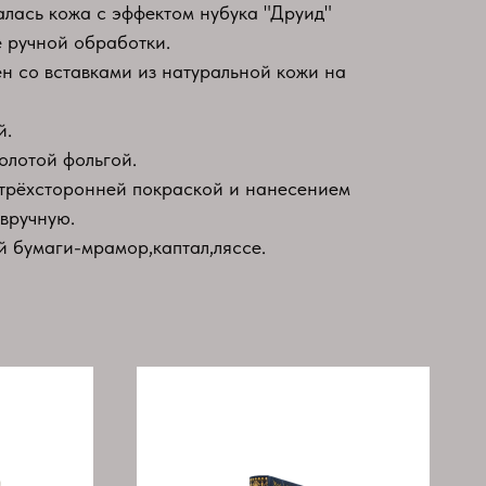
алась кожа с эффектом нубука "Друид"
 ручной обработки.
 со вставками из натуральной кожи на
й.
олотой фольгой.
 трёхсторонней покраской и нанесением
 вручную.
 бумаги-мрамор,каптал,ляссе.