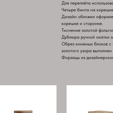
Для переплёта использов
Четыре бинта на корешке
Дизайн обложки оформлен
корешке и сторонке.
Тиснение золотой фольго
Дублюра ручной окатки з
Обрез книжных блоков с
золотого узора выполнен
Форзацы из дизайнерской