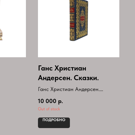
Ганс Христиан
Андерсен. Сказки.
 3
Ганс Христиан Андерсен.
Сказки.
10 000
р.
ие.
Книга в кожаном переплете.
Out of stock
Год выпуска-2022г
ПОДРОБНО
Серия-Библиотека Мировой
Литературы