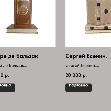
ре де Бальзак
Сергей Есенин.
 де Бальзак
Сергей Есенин.
Собрание сочинений в
00
р.
20 000
р.
ект из двух книг:
томах(комплект)
еневая кожа
Букинистическое издан
РОБНО
ПОДРОБНО
 и нищита куртизанок