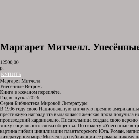
Маргарет Митчелл. Унесённые
12500,00
р.
КУПИТЬ
Маргарет Митчелл.
Унесённые Ветром.
Книга в кожаном переплёте.
Год выпуска-2023г
Серия-Библиотека Мировой Литературы
В 1936 году свою Национальную книжную премию американцы п
престижную награду эта выдающаяся женская проза получила не 
произведений кардинально. Писательница создала свою версию
эпоху социального слома общества. По сюжету «Унесенные ветр
картина гибели цивилизации плантаторского Юга. Роман, написа
литературном мире Митчелл до публикации ее романа никому не