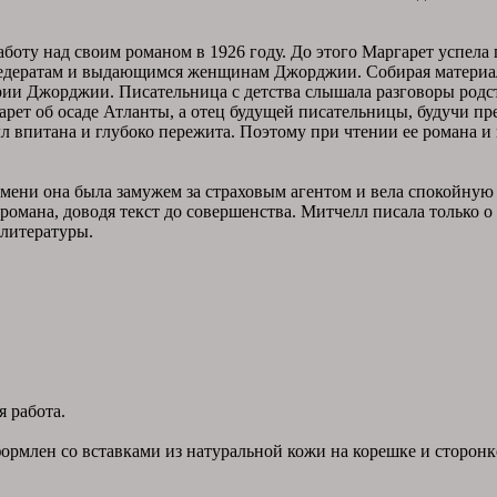
боту над своим романом в 1926 году. До этого Маргарет успела
едератам и выдающимся женщинам Джорджии. Собирая материал д
ии Джорджии. Писательница с детства слышала разговоры родст
арет об осаде Атланты, а отец будущей писательницы, будучи пр
 впитана и глубоко пережита. Поэтому при чтении ее романа и 
емени она была замужем за страховым агентом и вела спокойную
омана, доводя текст до совершенства. Митчелл писала только о т
литературы.
 работа.
ормлен со вставками из натуральной кожи на корешке и сторонк