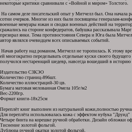
некоторые критики сравнивали с «Войной и миром» Толстого.
На самом деле писательский опыт у Митчелл был. Она начала ра
сотни очерков. Многие из них были посвящены генералам-конф
военные мемуары южан и сводки военных действий на территор
сражались на стороне конфедератов, бабушка рассказывала Марг
презирал янки. Тема противостояния Севера и Юга была Митчелл
автор являлся очевидцем всех описываемых событий.
Начав работу над романом, Митчелл не торопилась. К этому вр
ей многократно переделывать отдельные куски своего будущего р
получился нестареющий шедевр, навсегда вошедший в историю 
Издательство СЗКЭО
Количество страниц-896шт.
Количество иллюстраций-30 цв.
Бумага матовая мелованная Омела 105г/м2
Вес-2200гр.
Формат книги-18х25см
Переплёт книг выполнен из натуральной кожи,полностью ручная
Для переплёта использовалась кожа с эффектом нубука "Друид"
Четыре бинта на корешке ручной обработки. Дизайн обложки оф
Тиснение золотой фольгой.
Дублюра ручной окатки золотой фольгой.