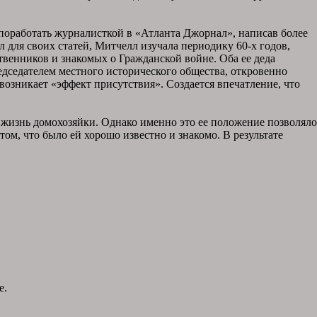
 поработать журналисткой в «Атланта Джорнал», написав более
ля своих статей, Митчелл изучала периодику 60-х годов,
венников и знакомых о Гражданской войне. Оба ее деда
едседателем местного исторического общества, откровенно
возникает «эффект присутствия». Создается впечатление, что
 жизнь домохозяйки. Однако именно это ее положение позволяло
ом, что было ей хорошо известно и знакомо. В результате
е.