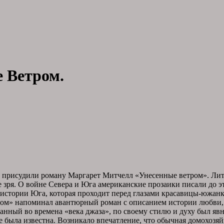
 Ветром.
рисудили роману Маргарет Митчелл «Унесенные ветром». Лите
зря. О войне Севера и Юга американские прозаики писали до эт
 истории Юга, которая проходит перед глазами красавицы-южа
ом» напоминал авантюрный роман с описанием истории любви, и
нный во времена «века джаза», по своему стилю и духу был явн
 была известна. Возникало впечатление, что обычная домохозяй