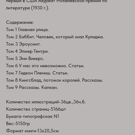
первый в США лауреат Нобелевской премии по
литературе (1930 г.).
Содержание:
Том 1 Главная улица.
Том 2 Бэббит. Человек, который знал Кулиджа.
Том 3 Эроусмит.
Том 4 Элмер Гентри.
Том 5 Энн Викерс.
Том 6 У нас это невозможно. Статьи.
Том 7 Гидеон Плениш. Статьи.
Том 8 Кингсблад, потомок королей. Рассказы.
Том 9 Рассказы. Капкан.​
Количество иллюстраций-36цв.,36ч.б.
Количество страниц-5166шт
Бумага-типографская N1
Вес-5150гр
Формат книги-13х20,5см