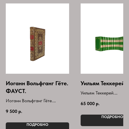
Иоганн Вольфганг Гёте.
Уильям Теккерей.
ФАУСТ.
Уильям Теккерей.
Собрание сочинений в 
Иоганн Вольфганг Гёте.
65 000
р.
томах(комплект)
ФАУСТ.
9 500
р.
Букинистическое издан
Книга в кожаном переплете.
ПОДРОБНО
Год выпуска-2024г
ПОДРОБНО
Серия-Библиотека Мировой