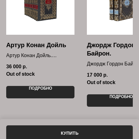
Артур Конан Дойль
Джордж Гордон
Байрон.
Артур Конан Дойль.
Собрание сочинений в 8
Джордж Гордон Байро
36 000
р.
томах(комплект)
Собрание сочинений в
Out of stock
17 000
р.
Букинистическое издание.
томах(комплект)
Out of stock
Букинистическое изда
ПОДРОБНО
ПОДРОБНО
КУПИТЬ
Tilda
Made on