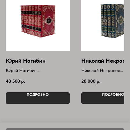
Юрий Нагибин
Николай Некрасо
Юрий Нагибин.
Николай Некрасов
Книги в кожаном переплёте.
Собрание сочинений в 
48 500
р.
28 000
р.
Собрание сочинений в 7 томах
томах(комплект)
.
Букинистическое издани
ПОДРОБНО
ПОДРОБНО
Год выпуска-2020г .