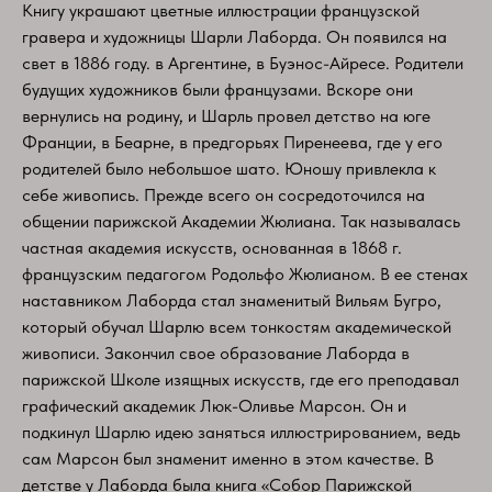
Книгу украшают цветные иллюстрации французской
гравера и художницы Шарли Лаборда. Он появился на
свет в 1886 году. в Аргентине, в Буэнос-Айресе. Родители
будущих художников были французами. Вскоре они
вернулись на родину, и Шарль провел детство на юге
Франции, в Беарне, в предгорьях Пиренеева, где у его
родителей было небольшое шато. Юношу привлекла к
себе живопись. Прежде всего он сосредоточился на
общении парижской Академии Жюлиана. Так называлась
частная академия искусств, основанная в 1868 г.
французским педагогом Родольфо Жюлианом. В ее стенах
наставником Лаборда стал знаменитый Вильям Бугро,
который обучал Шарлю всем тонкостям академической
живописи. Закончил свое образование Лаборда в
парижской Школе изящных искусств, где его преподавал
графический академик Люк-Оливье Марсон. Он и
подкинул Шарлю идею заняться иллюстрированием, ведь
сам Марсон был знаменит именно в этом качестве. В
детстве у Лаборда была книга «Собор Парижской