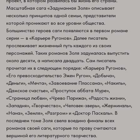
проект, в котором развилась бы жизнь его страны.
Масштабная сага «Задуманная Золя» описывает
несколько принципов одной семьи, представители
которой проникают во все уровни общества.
Большинство героев саги появляются в первом романе
серии — в «Карьере Ругонов». Далее писатель
прослеживает жизненный путь каждого из своих
персонажей. Таких романов Золя задумалась выпустить
около десяти, а написала двадцать. Сам писатель
прочитал их в следующем порядке: «Карьера Ругонов»,
«Его превосходительство Эжен Ругон», «Добыча»,
«Деньги», «Мечта», «Завоевание Плассана», «Накипь»,
«Дамское счастье», «Проступок аббата Муре»,
«Страница любви», «Чрево Парижа», «Радость жизни»,
«Западня», «Творчество», «Человек-зверь», «Жерминаль»,
«Нана», «Земля», «Разгром» и «Доктор Паскаль». В
последнем томе Золя свела воедино финалы всех
романов своей саги, которые по праву считаются
вершиной его литературного творчества.