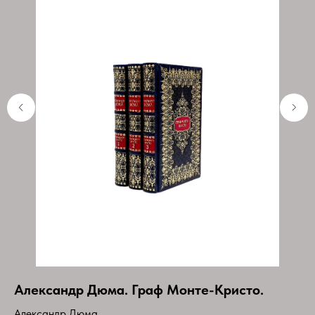
Александр Дюма. Граф Монте-Кристо.
М
Александр Дюма.
Ма