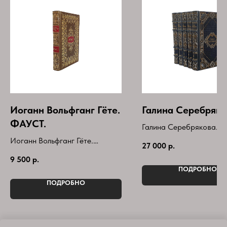
Иоганн Вольфганг Гёте.
Галина Серебряко
ФАУСТ.
Галина Серебрякова.
Собрание сочинений в 
Иоганн Вольфганг Гёте.
27 000
р.
томах(комплект)
ФАУСТ.
9 500
р.
Букинистическое издани
Книга в кожаном переплете.
ПОДРОБНО
Год выпуска-2024г
ПОДРОБНО
Серия-Библиотека Мировой
Литературы