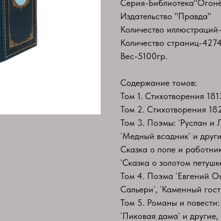
Серия-Библиотека"Огонё
Издательство "Правда"
Количество иллюстраций-
Количество страниц-4274
Вес-5100гр.
Содержание томов:
Том 1. Стихотворения 181
Том 2. Стихотворения 182
Том 3. Поэмы: `Руслан и 
`Медный всадник` и други
Cказка о попе и работник
`Сказка о золотом петушке
Том 4. Поэма `Евгений Он
Сальери`, `Каменный гость
Том 5. Романы и повести:
`Пиковая дама` и другие,