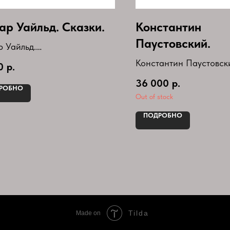
ар Уайльд. Сказки.
Константин
Паустовский.
 Уайльд.
и.
Константин Паустовск
0
р.
ыпуска-2024г
Собрание сочинений в
36 000
р.
я-Библиотека Мировой
РОБНО
томах(комплект)
Out of stock
ратуры
Букинистическое издан
ПОДРОБНО
Tilda
Made on