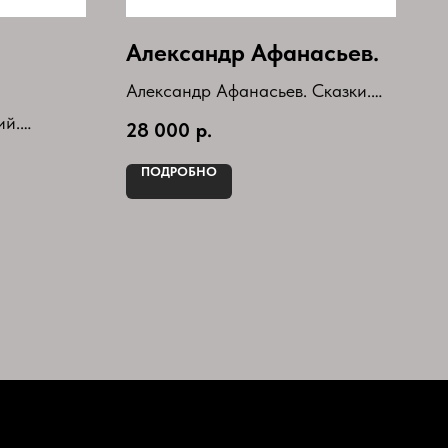
Александр Афанасьев.
Александр Афанасьев. Сказки.
Собрание в 3 томах.
ий.
28 000
р.
Книги в кожаном переплете.
 6
Год выпуска-2022г.
ПОДРОБНО
ие.