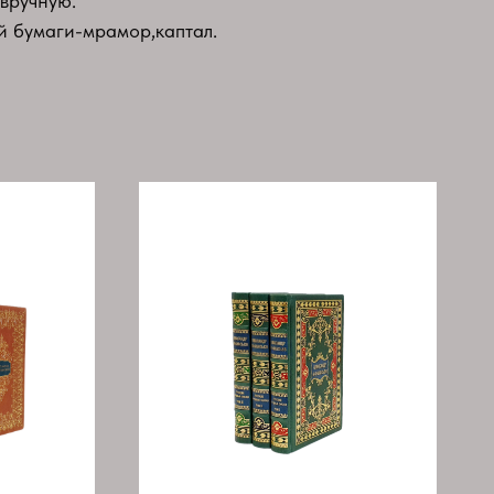
 вручную.
й бумаги-мрамор,каптал.