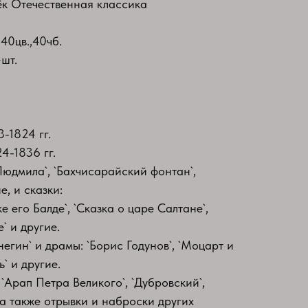
к Отечественная классика
40цв.,40чб.
шт.
3-1824 гг.
4-1836 гг.
Людмила`, `Бахчисарайский фонтан`,
е, и сказки:
е его Балде`, `Сказка о царе Салтане`,
` и другие.
егин` и драмы: `Борис Годунов`, `Моцарт и
` и другие.
 `Арап Петра Великого`, `Дубровский`,
 а также отрывки и наброски других