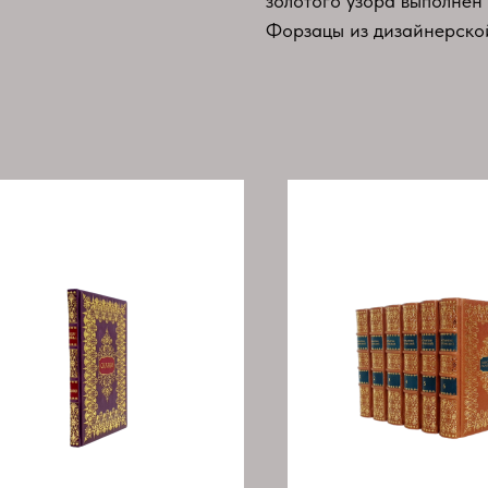
золотого узора выполнен
Форзацы из дизайнерско