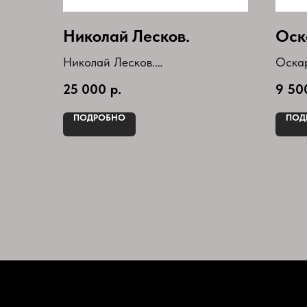
Николай Лесков.
Оск
Николай Лесков.
Оскар
Собрание сочинений в 5
Сказк
25 000
р.
9 50
томах(комплект)
Год п
Букинистическое издание
Сери
ПОДРОБНО
ПОД
Лите