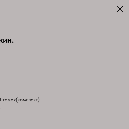
кин.
 томах(комплект)
.