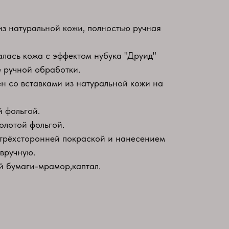
из натуральной кожи, полностью ручная
алась кожа с эффектом нубука "Друид"
 ручной обработки.
 со вставками из натуральной кожи на
й фольгой.
олотой фольгой.
 трёхсторонней покраской и нанесением
 вручную.
й бумаги-мрамор,каптал.