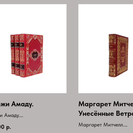
жи Амаду.
Маргарет Митче
Унесённые Ветр
и Амаду.
ние в 3 томах(комплект)
Маргарет Митчелл.
00
р.
истическое издание.
Унесённые Ветром.