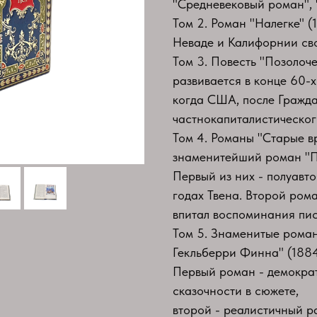
"Средневековый роман", 
Том 2. Роман "Налегке" (
Неваде и Калифорнии сво
Том 3. Повесть "Позолоч
развивается в конце 60-х
когда США, после Гражда
частнокапиталистическог
Том 4. Романы "Старые в
знаменитейший роман "П
Первый из них - полуавт
годах Твена. Второй рома
впитал воспоминания пис
Том 5. Знаменитые рома
Гекльберри Финна" (1884
Первый роман - демократ
сказочности в сюжете,
второй - реалистичный р