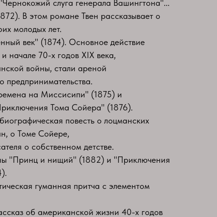
"Чернокожий слуга генерала Вашингтона"...
1872). В этом романе Твен рассказывает о
их молодых лет.
енный век" (1874). Основное действие
 и начале 70-х годов XIX века,
нской войны, стали ареной
о предпринимательства.
ремена на Миссисипи" (1875) и
риключения Тома Сойера" (1876).
обиографическая повесть о лоцманских
н, о Томе Сойере,
ателя о собственном детстве.
ны "Принц и нищий" (1882) и "Приключения
).
ическая гуманная притча с элементом
ассказ об американской жизни 40-х годов