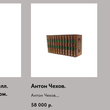
лл.
Антон Чехов.
ом.
Антон Чехов.
Собрание сочинений в 12
58 000
р.
томах(комплект)