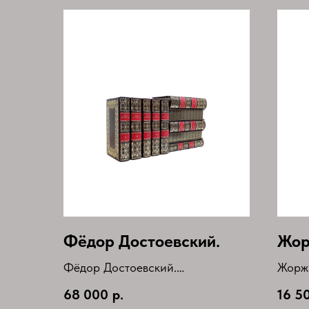
Фёдор Достоевский.
Жор
Фёдор Достоевский.
Жорж
Собрание сочинений в 10 томах.
Собра
68 000
р.
16 5
(комплект)
Букин